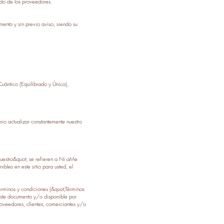
ido de los proveedores.
omento y sin previo aviso, siendo su
Cuántico (Equilibrado y Único),
 actualizar constantemente nuestro
nuestro&quot; se refieren a Ni aMe
bles en este sitio para usted, el
 términos y condiciones (&quot;Términos
n este documento y/o disponible por
 proveedores, clientes, comerciantes y/o