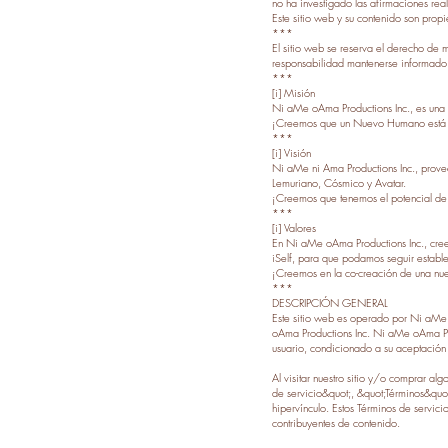
no ha investigado las afirmaciones rea
Este sitio web y su contenido son prop
***
El sitio web se reserva el derecho de mo
responsabilidad mantenerse informado 
***
[i] Misión
Ni aMe oAma Productions Inc., es una
¡Creemos que un Nuevo Humano está e
***
[i] Visión
Ni aMe ni Ama Productions Inc., proveen
Lemuriano, Cósmico y Avatar.
¡Creemos que tenemos el potencial de
***
[i] Valores
En Ni aMe oAma Productions Inc., cre
iSelf, para que podamos seguir estable
¡Creemos en la co-creación de una nu
***
DESCRIPCIÓN GENERAL
Este sitio web es operado por Ni aMe o
oAma Productions Inc. Ni aMe oAma Produ
usuario, condicionado a su aceptación d
Al visitar nuestro sitio y/o comprar al
de servicio&quot;, &quot;Términos&quot;
hipervínculo. Estos Términos de servicio
contribuyentes de contenido.