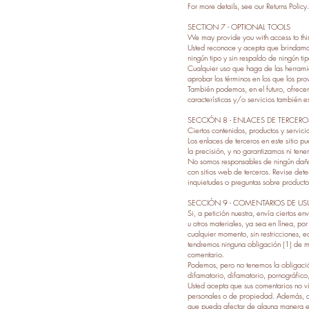
For more details, see our Returns Policy.
SECTION 7 - OPTIONAL TOOLS
We may provide you with access to third
Usted reconoce y acepta que brindamos
ningún tipo y sin respaldo de ningún t
Cualquier uso que haga de las herramie
aprobar los términos en los que los pro
También podemos, en el futuro, ofrecer 
características y/o servicios también e
SECCIÓN 8 - ENLACES DE TERCERO
Ciertos contenidos, productos y servici
Los enlaces de terceros en este sitio 
la precisión, y no garantizamos ni tene
No somos responsables de ningún daño o
con sitios web de terceros. Revise dete
inquietudes o preguntas sobre productos
SECCIÓN 9 - COMENTARIOS DE U
Si, a petición nuestra, envía ciertos e
u otros materiales, ya sea en línea, p
cualquier momento, sin restricciones, ed
tendremos ninguna obligación (1) de m
comentario.
Podemos, pero no tenemos la obligación
difamatorio, difamatorio, pornográfico,
Usted acepta que sus comentarios no vi
personales o de propiedad. Además, ac
que pueda afectar de alguna manera el 