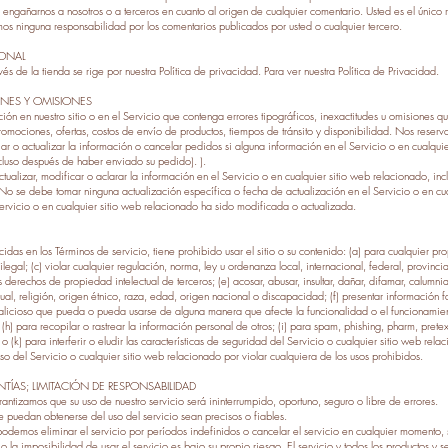
engañarnos a nosotros o a terceros en cuanto al origen de cualquier comentario. Usted es el único
s ninguna responsabilidad por los comentarios publicados por usted o cualquier tercero.
SONAL
és de la tienda se rige por nuestra Política de privacidad. Para ver nuestra Política de Privacidad.
IONES Y OMISIONES
n en nuestro sitio o en el Servicio que contenga errores tipográficos, inexactitudes u omisiones 
romociones, ofertas, costos de envío de productos, tiempos de tránsito y disponibilidad. Nos reserv
iar o actualizar la información o cancelar pedidos si alguna información en el Servicio o en cualqui
cluso después de haber enviado su pedido). ).
lizar, modificar o aclarar la información en el Servicio o en cualquier sitio web relacionado, inclu
. No se debe tomar ninguna actualización específica o fecha de actualización en el Servicio o en cu
Servicio o en cualquier sitio web relacionado ha sido modificada o actualizada.
as en los Términos de servicio, tiene prohibido usar el sitio o su contenido: (a) para cualquier propó
legal; (c) violar cualquier regulación, norma, ley u ordenanza local, internacional, federal, provincial o
 derechos de propiedad intelectual de terceros; (e) acosar, abusar, insultar, dañar, difamar, calumnia
al, religión, origen étnico, raza, edad, origen nacional o discapacidad; (f) presentar información fa
malicioso que pueda o pueda usarse de alguna manera que afecte la funcionalidad o el funcionamient
; (h) para recopilar o rastrear la información personal de otros; (i) para spam, phishing, pharm, pretext
 (k) para interferir o eludir las características de seguridad del Servicio o cualquier sitio web relac
o del Servicio o cualquier sitio web relacionado por violar cualquiera de los usos prohibidos.
TÍAS; LIMITACIÓN DE RESPONSABILIDAD
ntizamos que su uso de nuestro servicio será ininterrumpido, oportuno, seguro o libre de errores.
 puedan obtenerse del uso del servicio sean precisos o fiables.
demos eliminar el servicio por períodos indefinidos o cancelar el servicio en cualquier momento, si
la imposibilidad de usar el servicio es bajo su propio riesgo. El servicio y todos los productos y se