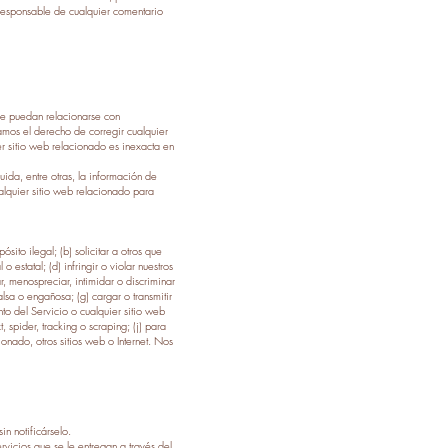
 responsable de cualquier comentario
que puedan relacionarse con
amos el derecho de corregir cualquier
er sitio web relacionado es inexacta en
ida, entre otras, la información de
alquier sitio web relacionado para
sito ilegal; (b) solicitar a otros que
 estatal; (d) infringir o violar nuestros
r, menospreciar, intimidar o discriminar
lsa o engañosa; (g) cargar o transmitir
o del Servicio o cualquier sitio web
, spider, tracking o scraping; (j) para
ionado, otros sitios web o Internet. Nos
n notificárselo.
rvicios que se le entregan a través del