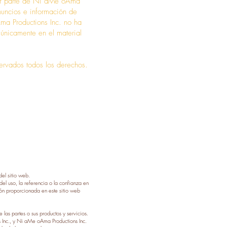
por parte de Ni aMe oAma
anuncios e información de
ma Productions Inc. no ha
 únicamente en el material
ervados todos los derechos.
del sitio web.
l uso, la referencia o la confianza en
ción proporcionada en este sitio web
las partes o sus productos y servicios.
 Inc., y Ni aMe oAma Productions Inc.