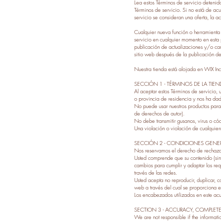
Lea estos Términos de servicio detenidam
Términos de servicio. Si no está de acu
servicio se consideran una oferta, la a
Cualquier nueva función o herramienta 
servicio en cualquier momento en esta 
publicación de actualizaciones y/o cam
sitio web después de la publicación d
Nuestra tienda está alojada en WIX Inc
SECCIÓN 1 - TÉRMINOS DE LA TIEN
Al aceptar estos Términos de servicio,
o provincia de residencia y nos ha dado
No puede usar nuestros productos para ni
de derechos de autor).
No debe transmitir gusanos, virus o cód
Una violación o violación de cualquier
SECCIÓN 2 - CONDICIONES GENE
Nos reservamos el derecho de rechazar
Usted comprende que su contenido (sin in
cambios para cumplir y adaptar los requ
través de las redes.
Usted acepta no reproducir, duplicar, co
web a través del cual se proporciona el
Los encabezados utilizados en este acue
SECTION 3 - ACCURACY, COMPLET
We are not responsible if the informatio