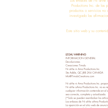
Los enlaces de Ni aMe o
Productions Inc. de las 
productos o servicios no
investigado las afirmacio
Este sitio web y su conten
LEGAL WARNING
INFORMACION GENERAL
Devoluciones
Creaciones Timalu
Ni aMe ni Ama Productions Inc.
Ste Adèle, QC J8B 2K4 CANADA
Info@TimaluCreations.com
Ni aMe ni Ama Productions Inc. proporc
Ni aMe oAma Productions Inc. no es res
cualquier información contenida en el s
sea correcta, completa y actualizada.
(*Solo se pueden reembolsar los artícu
Los enlaces de Ni aMe oAma Productions
La aparición en el sitio web de anunci