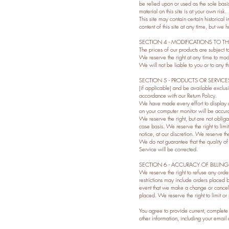
be relied upon or used as the sole basi
material on this site is at your own risk.
This site may contain certain historical 
content of this site at any time, but we 
SECTION 4 - MODIFICATIONS TO TH
The prices of our products are subject t
We reserve the right at any time to modi
We will not be liable to you or to any t
SECTION 5 - PRODUCTS OR SERVICE
(if applicable) and be available exclus
accordance with our Return Policy.
We have made every effort to display as
on your computer monitor will be accur
We reserve the right, but are not obliga
case basis. We reserve the right to limit
notice, at our discretion. We reserve th
We do not guarantee that the quality of 
Service will be corrected.
SECTION 6 - ACCURACY OF BILLI
We reserve the right to refuse any orde
restrictions may include orders placed 
event that we make a change or cancel 
placed. We reserve the right to limit or p
You agree to provide current, complete
other information, including your email