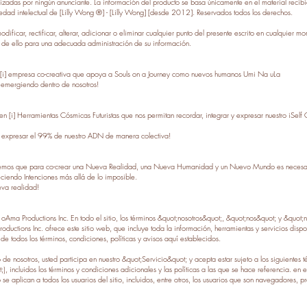
lizadas por ningún anunciante. La información del producto se basa únicamente en el material recib
iedad intelectual de [Lilly Wong ®] - [Lilly Wong] [desde 2012]. Reservados todos los derechos.
dificar, rectificar, alterar, adicionar o eliminar cualquier punto del presente escrito en cualquier m
de ello para una adecuada administración de su información.
 [i] empresa co-creativa que apoya a Souls on a Journey como nuevos humanos Umi Na uLa
mergiendo dentro de nosotros!
 [i] Herramientas Cósmicas Futuristas que nos permitan recordar, integrar y expresar nuestro iSelf 
 expresar el 99% de nuestro ADN de manera colectiva!
emos que para co-crear una Nueva Realidad, una Nueva Humanidad y un Nuevo Mundo es necesario
ciendo Intenciones más allá de lo imposible.
eva realidad!
Ama Productions Inc. En todo el sitio, los términos &quot;nosotros&quot;, &quot;nos&quot; y &quot;
ctions Inc. ofrece este sitio web, que incluye toda la información, herramientas y servicios disponi
e todos los términos, condiciones, políticas y avisos aquí establecidos.
go de nosotros, usted participa en nuestro &quot;Servicio&quot; y acepta estar sujeto a los siguientes
), incluidos los términos y condiciones adicionales y las políticas a las que se hace referencia. e
 se aplican a todos los usuarios del sitio, incluidos, entre otros, los usuarios que son navegadores,