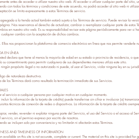
ente antes de acceder o utilizar nuestro sitio web. Al acceder o utilizar cualquier parte del sitio, u
erdo con todos los términos y condiciones de este acuerdo, no podrá acceder al sitio web ni utilizar
ceptación se limita expresamente a estos Términos de servicio.
agregada a la tienda actual también estará sujeta a los Términos de servicio. Puede revisar la vers
página. Nos reservamos el derecho de actualizar, cambiar o reemplazar cualquier parte de estos T
bios en nuestro sitio web. Es su responsabilidad revisar esta página periódicamente para ver si h
e cualquier cambio con la aceptación de dichos cambios.
. Ellos nos proporcionan la plataforma de comercio electrónico en línea que nos permite venderle nue
DA EN LÍNEA
 usted declara que tiene al menos la mayoría de edad en su estado o provincia de residencia, o qu
 su consentimiento para permitir cualquiera de sus dependientes menores utiliza este sitio.
ngún propósito ilegal o no autorizado ni puede, al usar el Servicio, violar ninguna ley en su jurisdic
igo de naturaleza destructiva.
a de los Términos dará como resultado la terminación inmediata de sus Servicios.
RALES
 el servicio a cualquier persona por cualquier motivo en cualquier momento.
cluir la información de la tarjeta de crédito) puede transferirse sin cifrar e involucrar (a) transmisio
isitos técnicos de conexión de redes o dispositivos. La información de la tarjeta de crédito siempre 
piar, vender, revender ni explotar ninguna parte del Servicio, el uso del Servicio o el acceso al Serv
 servicio, sin el permiso expreso por escrito de nosotros.
rdo se incluyen solo por conveniencia y no limitarán ni afectarán estos Términos.
ENESS AND TIMELINESS OF INFORMATION
n available on this site is not accurate, complete or current. The material on this site is provided for