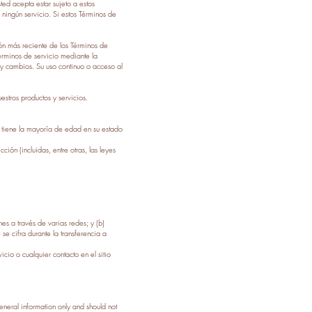
sted acepta estar sujeto a estos
 ningún servicio. Si estos Términos de
ión más reciente de los Términos de
érminos de servicio mediante la
ay cambios. Su uso continuo o acceso al
stros productos y servicios.
e tiene la mayoría de edad en su estado
ción (incluidas, entre otras, las leyes
nes a través de varias redes; y (b)
se cifra durante la transferencia a
icio o cualquier contacto en el sitio
 general information only and should not