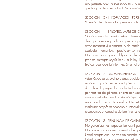
otra persona que no sea usted mismo o 
que haga y de su exactitud. No asumimo
SECCIÓN 10 - INFORMACIÓN PER
Su envío de información personal a trav
SECCIÓN 11 - ERRORES, IMPRECIS
Ocasionalmente, puede haber informació
descripciones de productos, precios, p
error, inexactitud u omisión, y de camb
cualquier momento sin previo aviso (in
No asumimos ninguna obligación de actua
precios, excepto según lo exija la ley
indicar que toda la información en el 
SECCIÓN 12 - USOS PROHIBIDOS
Además de otras prohibiciones establecid
realicen o participen en cualquier acto i
derechos de propiedad intelectual o los
por motivos de género, orientación sexu
virus o cualquier otro tipo de código 
relacionado, otros sitios web o Internet
cualquier propósito obsceno o inmoral; o
reservamos el derecho de terminar su us
SECCIÓN 13 - RENUNCIA DE GARAN
No garantizamos, representamos ni gara
No garantizamos que los resultados que
Usted acepta que, de vez en cuando, po
Usted acepta expresamente que el uso o 