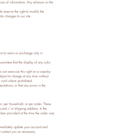
ces of information. Any reliance on the
We reserve the right to modify the
itor changes to our site.
ct to return or exchange only in
arantee that the display of any color
e can exercise this right on a case-by-
subject to change at any time without
is void where prohibited.
tations, or that any errors in the
on, per household, or per order. These
g and / or shipping address. In the
mber provided at the time the order was
.
mmediately update your account and
d contact you as necessary.