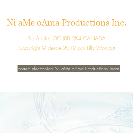
Ni aMe oAma Productions Inc.
Ste Adele, QC J8B 2K4 CANADÁ
Copyright © desde 2012 por Lilly Wong®
correo electrónico Ni aMe oAma Productions Team