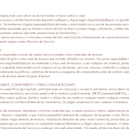
-party tools over which we do not monitor or have control or input.
 acceso a dichas herramientas &quot;tal cual&quot; y &quot;según disponibilidad&quot; sin garantí
ipo. No tendremos ninguna responsabilidad derivada o relacionada con su uso de herramientas opcio
ntas opcionales que se ofrecen a través del sitio es bajo su propio riesgo y discreción, y debe ase
veedores externos relevantes proporcionan las herramientas. )
nuevos servicios y/o funciones a través del sitio web (incluido el lanzamiento de nuevas herramient
starán sujetos a estos Términos de Servicio.
S
os disponibles a través de nuestro Servicio pueden incluir materiales de terceros.
pueden dirigirlo a sitios web de terceros que no están afiliados con nosotros. No somos responsables
mos responsabilidad por los materiales o sitios web de terceros, o por cualquier otro material, produc
 pérdida relacionada con la compra o el uso de bienes, servicios, recursos, contenido o cualquier
nidamente las políticas y prácticas de terceros y asegúrese de comprenderlas antes de realizar cualq
 de terceros deben dirigirse al tercero.
SUARIOS, COMENTARIOS Y OTRAS COMUNICACIONES
nvíos específicos (por ejemplo, participaciones en concursos) o sin que lo solicitemos, envía ideas cr
or correo electrónico, por correo postal o de lo contrario (colectivamente, &#39;comentarios&#39;)
itar, copiar, publicar, distribuir, traducir y utilizar de otro modo en cualquier medio cualquier com
antener la confidencialidad de los comentarios; (2) pagar compensación por cualquier comentario; 
 de monitorear, abandonar o eliminar contenido que, a nuestro exclusivo criterio, determinemos qu
 obsceno u objetable o que viola la propiedad intelectual de cualquiera de las partes o estos Términ
olarán ningún derecho de terceros, incluidos los derechos de autor, marca comercial, privacidad, p
epta que sus comentarios no contendrán material difamatorio o ilegal, abusivo u obsceno, ni tampo
funcionamiento del Servicio o cualquier sitio web relacionado. No puede utilizar una dirección de 