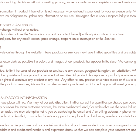
s for making decisions without consulting primary, more accurate, more complete, or more timely sour
information. Historical information is not necessarily current and is provided for your reference only. 
have no obligation to update any information on our site. You agree that it is your responsibility to mon
E SERVICE AND PRICES
o change without prior notice.
fy or discontinue the Service (or any part or content thereof) without prior notice at any time.
hird party for any modification, price change, suspension or interruption of the Service.
S
ively online through the website. These products or services may have limited quantities and are subje
 accurately as possible the colors and images of our products that appear in the store. We cannot gu
ate.
ted, to limit the sales of our products or services to any person, geographic region, or jurisdiction. W
 the quantities of any product or service that we offer. All product descriptions or product prices are 
e right to discontinue any product at any time. Any offer for any product or service made on this site 
the products, services, information or other material purchased or obtained by you will meet your expec
NG AND ACCOUNT INFORMATION
r you place with us. We may, at our sole discretion, limit or cancel the quantities purchased per pers
by or under the same customer account, the same credit card, and / or orders that use the same billin
an order, we may attempt to notify you by contacting the email and / or billing address / phone nu
rohibit orders that, in our sole discretion, appear to be placed by distributors, resellers or distributors
 and accurate purchase and account information for all purchases made in our store. You agree to i
 address and credit card numbers and expiration dates, so that we can complete your transactions an