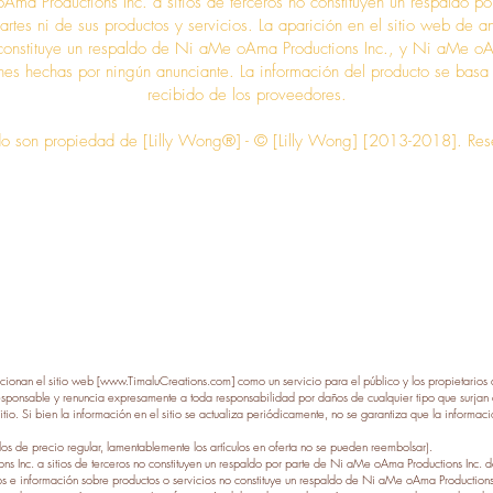
Ama Productions Inc. a sitios de terceros no constituyen un respaldo 
partes ni de sus productos y servicios. La aparición en el sitio web de 
 constituye un respaldo de Ni aMe oAma Productions Inc., y Ni aMe oA
nes hechas por ningún anunciante. La información del producto se basa
recibido de los proveedores.
ido son propiedad de [Lilly Wong®] - © [Lilly Wong] [2013-2018]. Res
ionan el sitio web [
www.TimaluCreations.com
] como un servicio para el público y los propietarios 
ponsable y renuncia expresamente a toda responsabilidad por daños de cualquier tipo que surjan de
itio. Si bien la información en el sitio se actualiza periódicamente, no se garantiza que la informa
los de precio regular, lamentablemente los artículos en oferta no se pueden reembolsar).
 Inc. a sitios de terceros no constituyen un respaldo por parte de Ni aMe oAma Productions Inc. de 
os e información sobre productos o servicios no constituye un respaldo de Ni aMe oAma Productions