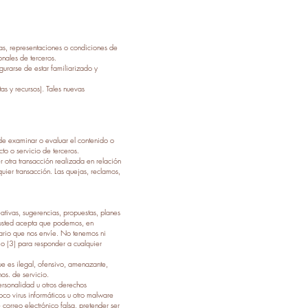
as, representaciones o condiciones de
nales de terceros.
gurarse de estar familiarizado y
as y recursos). Tales nuevas
 de examinar o evaluar el contenido o
to o servicio de terceros.
 otra transacción realizada en relación
uier transacción. Las quejas, reclamos,
eativas, sugerencias, propuestas, planes
, usted acepta que podemos, en
entario que nos envíe. No tenemos ni
o (3) para responder a cualquier
e es ilegal, ofensivo, amenazante,
os. de servicio.
ersonalidad u otros derechos
co virus informáticos u otro malware
correo electrónico falsa, pretender ser